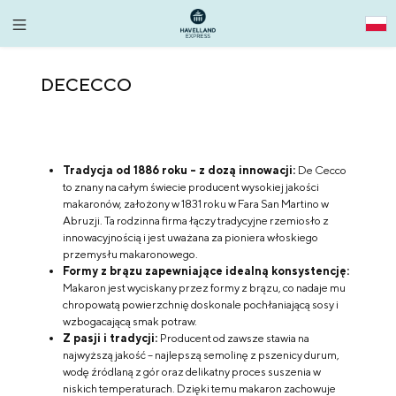
alt springen
DECECCO
Tradycja od 1886 roku – z dozą innowacji:
De Cecco
to znany na całym świecie producent wysokiej jakości
makaronów, założony w 1831 roku w Fara San Martino w
Abruzji. Ta rodzinna firma łączy tradycyjne rzemiosło z
innowacyjnością i jest uważana za pioniera włoskiego
przemysłu makaronowego.
Formy z brązu zapewniające idealną konsystencję:
Makaron jest wyciskany przez formy z brązu, co nadaje mu
chropowatą powierzchnię doskonale pochłaniającą sosy i
wzbogacającą smak potraw.
Z pasji i tradycji:
Producent od zawsze stawia na
najwyższą jakość – najlepszą semolinę z pszenicy durum,
wodę źródlaną z gór oraz delikatny proces suszenia w
niskich temperaturach. Dzięki temu makaron zachowuje