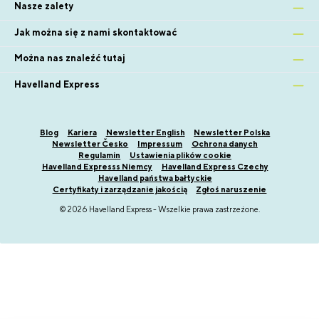
Nasze zalety
Jak można się z nami skontaktować
Można nas znaleźć tutaj
Havelland Express
Blog
Kariera
Newsletter English
Newsletter Polska
Newsletter Česko
Impressum
Ochrona danych
Regulamin
Ustawienia plików cookie
Havelland Expresss Niemcy
Havelland Express Czechy
Havelland państwa bałtyckie
Certyfikaty i zarządzanie jakością
Zgłoś naruszenie
© 2026 Havelland Express - Wszelkie prawa zastrzeżone.