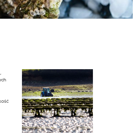
,
ych
kość