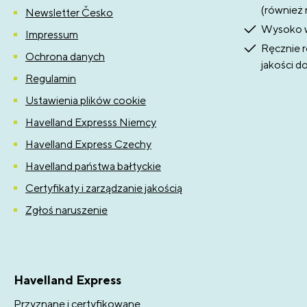
(również 
Newsletter Česko
Wysoko w
Impressum
Ręcznie r
Ochrona danych
jakości d
Regulamin
Ustawienia plików cookie
Havelland Expresss Niemcy
Havelland Express Czechy
Havelland państwa bałtyckie
Certyfikaty i zarządzanie jakością
Zgłoś naruszenie
Havelland Express
Przyznane i certyfikowane