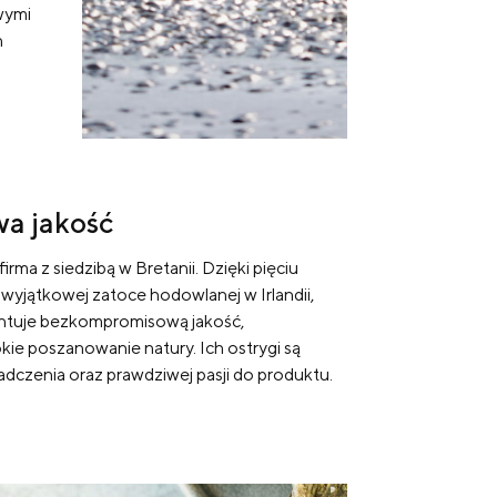
wymi
h
a jakość
irma z siedzibą w Bretanii. Dzięki pięciu
yjątkowej zatoce hodowlanej w Irlandii,
rantuje bezkompromisową jakość,
okie poszanowanie natury. Ich ostrygi są
dczenia oraz prawdziwej pasji do produktu.