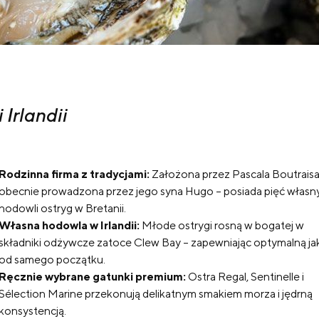
 Irlandii
Rodzinna firma z tradycjami:
Założona przez Pascala Boutraisa
obecnie prowadzona przez jego syna Hugo – posiada pięć własn
hodowli ostryg w Bretanii.
Własna hodowla w Irlandii:
Młode ostrygi rosną w bogatej w
składniki odżywcze zatoce Clew Bay – zapewniając optymalną ja
od samego początku.
Ręcznie wybrane gatunki premium:
Ostra Regal, Sentinelle i
Sélection Marine przekonują delikatnym smakiem morza i jędrną
konsystencją.