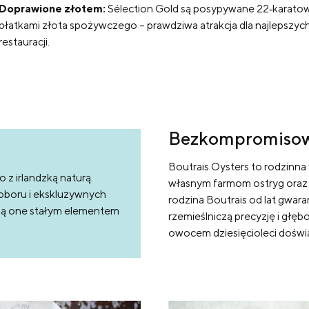
Doprawione złotem:
Sélection Gold są posypywane 22‑karato
płatkami złota spożywczego – prawdziwa atrakcja dla najlepszyc
restauracji.
Bezkompromisow
Boutrais Oysters to rodzinna f
 z irlandzką naturą.
własnym farmom ostryg oraz w
oboru i ekskluzywnych
rodzina Boutrais od lat gwa
e są one stałym elementem
rzemieślniczą precyzję i głęb
owocem dziesięcioleci doświa