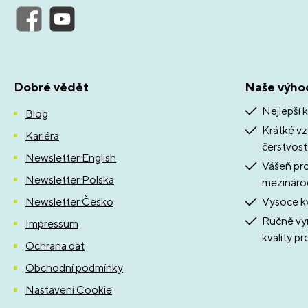
Dobré vědět
Naše výho
Nejlepší k
Blog
Krátké vz
Kariéra
čerstvost
Newsletter English
Vášeň pro 
Newsletter Polska
mezináro
Newsletter Česko
Vysoce kv
Ručně vyr
Impressum
kvality pr
Ochrana dat
Obchodní podmínky
Nastavení Cookie