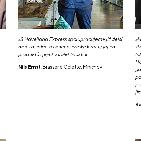
»S Havelland Express spolupracujeme již delší
»H
dobu a velmi si ceníme vysoké kvality jejich
st
produktů i jejich spolehlivosti.«
li
Ha
Nils Ernst
, Brasserie Colette, Mnichov
ga
pa
pr
ji
Ka