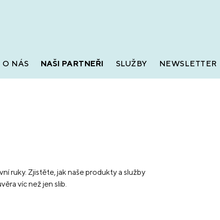
O NÁS
NAŠI PARTNEŘI
SLUŽBY
NEWSLETTER
rvní ruky. Zjistěte, jak naše produkty a služby
ěra víc než jen slib.