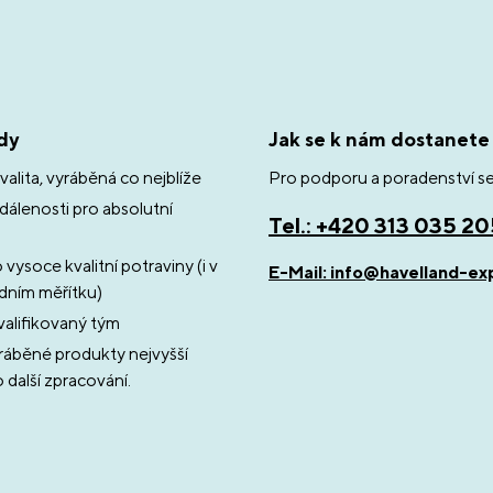
dy
Jak se k nám dostanete
valita, vyráběná co nejblíže
Pro podporu a poradenství se
dálenosti pro absolutní
Tel.: +420 313 035 2
vysoce kvalitní potraviny (i v
E-Mail: info@havelland-ex
dním měřítku)
alifikovaný tým
áběné produkty nejvyšší
o další zpracování.