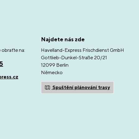
Najdete nás zde
 obraťte na:
Havelland-Express Frischdienst GmbH
Gottlieb-Dunkel-Straße 20/21
05
12099 Berlin
Německo
press.cz
Spuštění plánování trasy