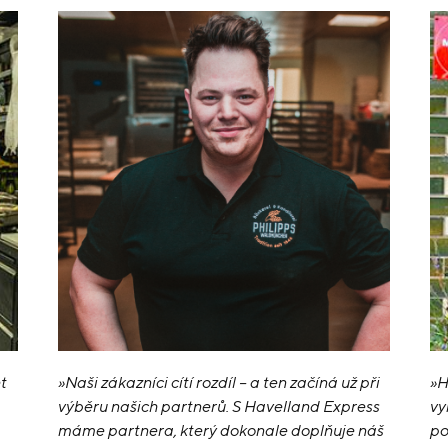
et
»Naši zákazníci cítí rozdíl – a ten začíná už při
»H
výběru našich partnerů. S Havelland Express
vy
máme partnera, který dokonale doplňuje náš
po