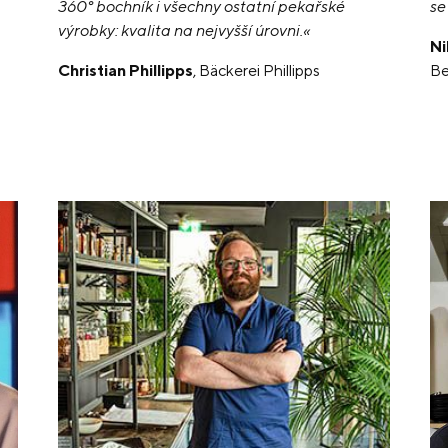
360° bochník i všechny ostatní pekařské
se
výrobky: kvalita na nejvyšší úrovni.«
Ni
Christian Phillipps
, Bäckerei Phillipps
Be