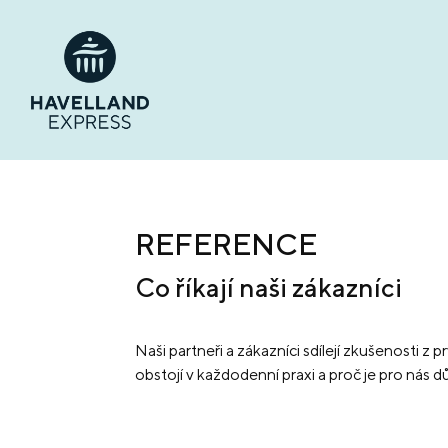
springen
Zur Hauptnavigation springen
REFERENCE
Co říkají naši zákazníci
Naši partneři a zákazníci sdílejí zkušenosti z p
obstojí v každodenní praxi a proč je pro nás dův