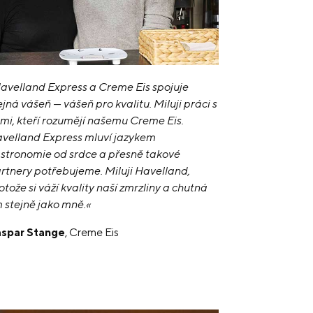
avelland Express a Creme Eis spojuje
ejná vášeň — vášeň pro kvalitu. Miluji práci s
dmi, kteří rozumějí našemu Creme Eis.
velland Express mluví jazykem
stronomie od srdce a přesně takové
rtnery potřebujeme. Miluji Havelland,
otože si váží kvality naší zmrzliny a chutná
m stejně jako mně.«
spar Stange
, Creme Eis