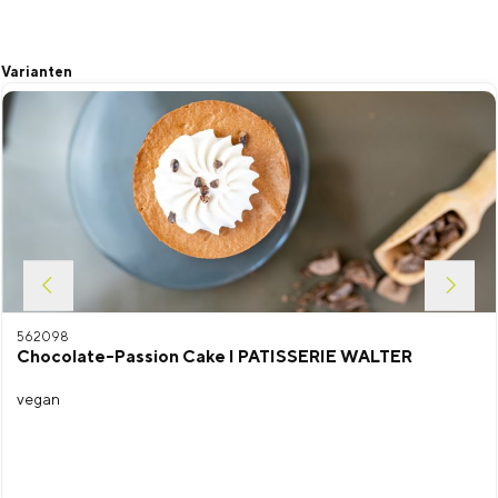
Produktgalerie überspringen
Varianten
562098
Chocolate-Passion Cake I PATISSERIE WALTER
vegan