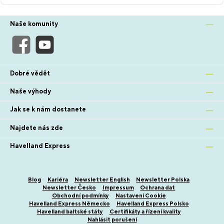
Naše komunity
Dobré vědět
Naše výhody
Jak se k nám dostanete
Najdete nás zde
Havelland Express
Blog
Kariéra
Newsletter English
Newsletter Polska
Newsletter Česko
Impressum
Ochrana dat
Obchodní podmínky
Nastavení Cookie
Havelland Express Německo
Havelland Express Polsko
Havelland baltské státy
Certifikáty a řízení kvality
Nahlásit porušení