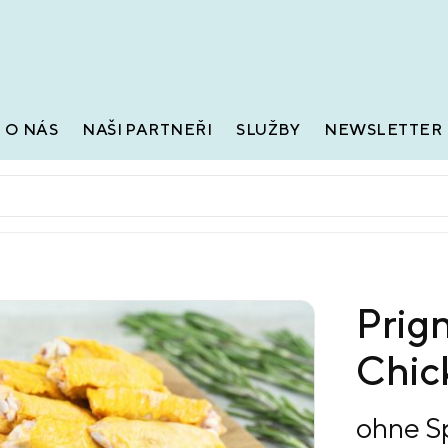
O NÁS
NAŠI PARTNEŘI
SLUŽBY
NEWSLETTER
Prig
Chic
ohne S