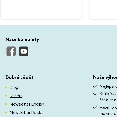
Naše komunity
Dobré vědět
Naše výho
Nejlepší k
Blog
Krátké vz
Kariéra
čerstvost
Newsletter English
Vášeň pro 
Newsletter Polska
mezináro