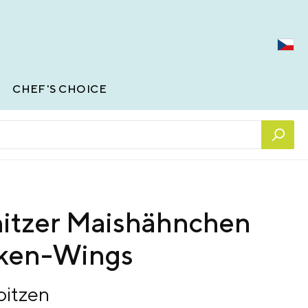
CHEF'S CHOICE
nitzer Maishähnchen
ken-Wings
pitzen