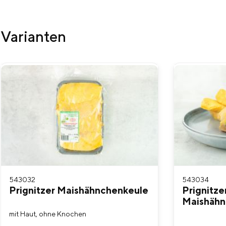
Varianten
Produktgalerie überspringen
543032
543034
Prignitzer Maishähnchenkeule
Prignitze
Maishähn
mit Haut, ohne Knochen