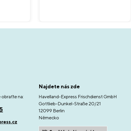
Najdete nás zde
 obraťte na:
Havelland-Express Frischdienst GmbH
Gottlieb-Dunkel-Straße 20/21
05
12099 Berlin
Německo
press.cz