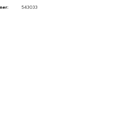
mer:
543033