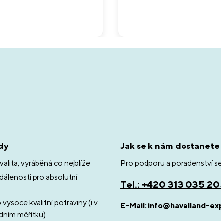
dy
Jak se k nám dostanete
valita, vyráběná co nejblíže
Pro podporu a poradenství se
dálenosti pro absolutní
Tel.: +420 313 035 2
vysoce kvalitní potraviny (i v
E-Mail: info@havelland-ex
dním měřítku)