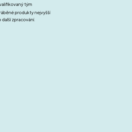
alifikovaný tým
áběné produkty nejvyšší
o další zpracování.