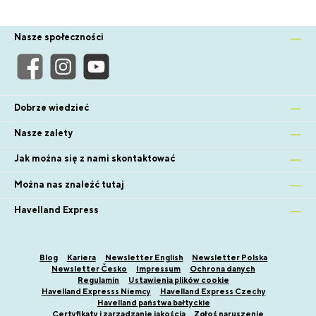
Nasze społeczności
Dobrze wiedzieć
Nasze zalety
Jak można się z nami skontaktować
Można nas znaleźć tutaj
Havelland Express
Blog
Kariera
Newsletter English
Newsletter Polska
Newsletter Česko
Impressum
Ochrona danych
Regulamin
Ustawienia plików cookie
Havelland Expresss Niemcy
Havelland Express Czechy
Havelland państwa bałtyckie
Certyfikaty i zarządzanie jakością
Zgłoś naruszenie