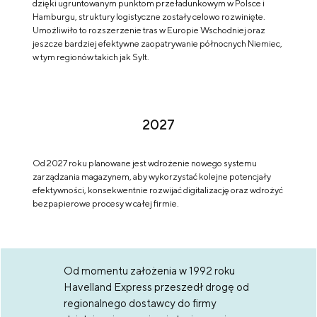
dzięki ugruntowanym punktom przeładunkowym w Polsce i
Hamburgu, struktury logistyczne zostały celowo rozwinięte.
Umożliwiło to rozszerzenie tras w Europie Wschodniej oraz
jeszcze bardziej efektywne zaopatrywanie północnych Niemiec,
w tym regionów takich jak Sylt.
2027
Od 2027 roku planowane jest wdrożenie nowego systemu
zarządzania magazynem, aby wykorzystać kolejne potencjały
efektywności, konsekwentnie rozwijać digitalizację oraz wdrożyć
bezpapierowe procesy w całej firmie.
Od momentu założenia w 1992 roku
Havelland Express przeszedł drogę od
regionalnego dostawcy do firmy