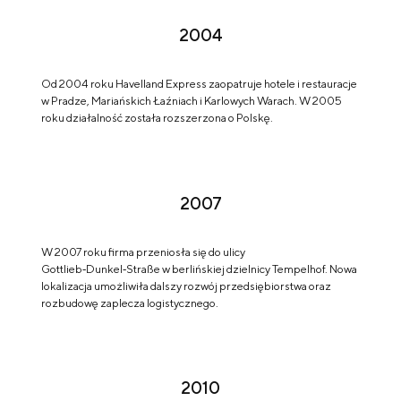
2004
Od 2004 roku Havelland Express zaopatruje hotele i restauracje
w Pradze, Mariańskich Łaźniach i Karlowych Warach. W 2005
roku działalność została rozszerzona o Polskę.
2007
W 2007 roku firma przeniosła się do ulicy
Gottlieb‑Dunkel‑Straße w berlińskiej dzielnicy Tempelhof. Nowa
lokalizacja umożliwiła dalszy rozwój przedsiębiorstwa oraz
rozbudowę zaplecza logistycznego.
2010