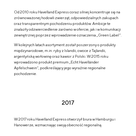
Od 2010 roku Havelland Express coraz silniej koncentruje się na
zrównoważonej hodowli zwierząt, odpowiedzialnych zakupach
oraz transparentnym pochodzeniu produktów. Ambicje te
znalazły odzwierciedlenie zarówno w ofercie, jak i w komunikacji
zewnętrznej poprzez wprowadzenie oznaczenia „Green Label”.
W kolejnych latach asortyment został poszerzony o produkty
międzynarodowe, m.in. ryby z Islandii, owoce z Tajlandii,
argentyńską wołowinę oraz kawior z Polski. W 2015 roku
wprowadzono produkt premium „Echt Havelländer
Apfelschwein”, podkreślający jego wyraźnie regionalne
pochodzenie.
2017
W 2017 roku Havelland Express otworzył biura w Hamburgu i
Hanowerze, wzmacniając swoją obecność regionalną.