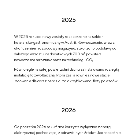
2025
W 2025 roku dostawy zostały rozszerzone na sektor
hotelarsko‑gastronomiczny w Austrii. Równocześnie, wraz z
ukończeniem rozbudowy magazynu, stworzono podstawy do
dalszego wzrostu: na dodatkowych 700 m² powstała
nowoczesna mroźnia oparta na technologii CO₂.
Równolegle na całej powierzchni dachu zainstalowano rozległą
instalację fotowoltaiczną, która zasila również nowe stacje
ładowania dla coraz bardziej zelektryfikowanej floty pojazdów.
2026
Od początku 2026 roku firma korzysta wyłącznie z energii
elektrycznej pochodzącej z odnawialnych źródeł. Jednocześnie,