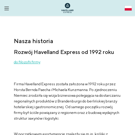
alt springen
Nasza historia
Rozwój Havelland Express od 1992 roku
do filozofii firmy
Firma Havelland Express została założona w 1992 roku przez
Horsta Bernda Paecha i Michaela Kunzmanna. Po zjednoczeniu
Niemiec zrodziła się wizja biznesowa polegająca na dostarczaniu
regionalnych produktów z Brandenburgii do berlińskiej branży
hotelarskiej i gastronomicznej. Od samego początku rozwój
firmy był ściśle powiązany z regionem oraz z budową wydajnych
struktur закупów i logistyki.
W początkowym asortymencie znalazły się m.in. króliki z