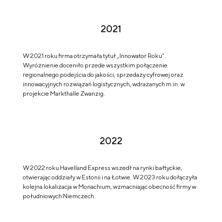
2021
W 2021 roku firma otrzymała tytuł „Innowator Roku”.
Wyróżnienie doceniło przede wszystkim połączenie
regionalnego podejścia do jakości, sprzedaży cyfrowej oraz
innowacyjnych rozwiązań logistycznych, wdrażanych m.in. w
projekcie Markthalle Zwanzig.
2022
W 2022 roku Havelland Express wszedł na rynki bałtyckie,
otwierając oddziały w Estonii i na Łotwie. W 2023 roku dołączyła
kolejna lokalizacja w Monachium, wzmacniając obecność firmy w
południowych Niemczech.