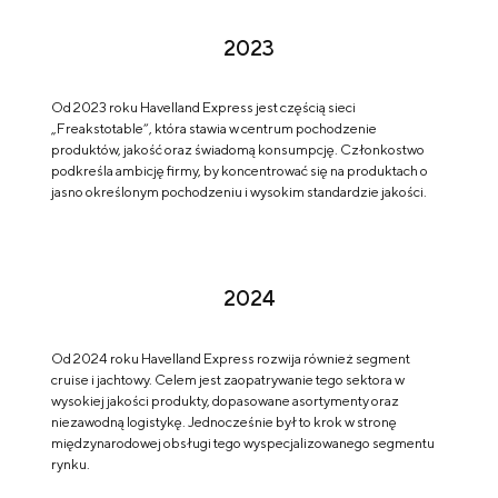
2023
Od 2023 roku Havelland Express jest częścią sieci
„Freakstotable”, która stawia w centrum pochodzenie
produktów, jakość oraz świadomą konsumpcję. Członkostwo
podkreśla ambicję firmy, by koncentrować się na produktach o
jasno określonym pochodzeniu i wysokim standardzie jakości.
2024
Od 2024 roku Havelland Express rozwija również segment
cruise i jachtowy. Celem jest zaopatrywanie tego sektora w
wysokiej jakości produkty, dopasowane asortymenty oraz
niezawodną logistykę. Jednocześnie był to krok w stronę
międzynarodowej obsługi tego wyspecjalizowanego segmentu
rynku.