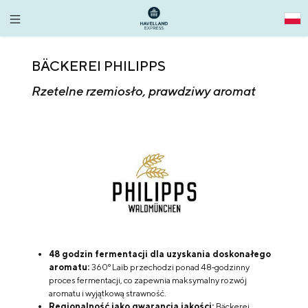
alt springen
BÄCKEREI PHILIPPS
Rzetelne rzemiosło, prawdziwy aromat
48 godzin fermentacji dla uzyskania doskonałego
aromatu:
360° Laib przechodzi ponad 48‑godzinny
proces fermentacji, co zapewnia maksymalny rozwój
aromatu i wyjątkową strawność.
Regionalność jako gwarancja jakości:
Bäckerei