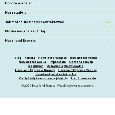
Dobrze wiedzieć
Nasze zalety
Jak można się z nami skontaktować
Można nas znaleźć tutaj
Havelland Express
Blog
Kariera
Newsletter English
Newsletter Polska
Newsletter Česko
Impressum
Ochrona danych
Regulamin
Ustawienia plików cookie
Havelland Expresss Niemcy
Havelland Express Czechy
Havelland państwa bałtyckie
Certyfikaty i zarządzanie jakością
Zgłoś naruszenie
© 2026 Havelland Express - Wszelkie prawa zastrzeżone.