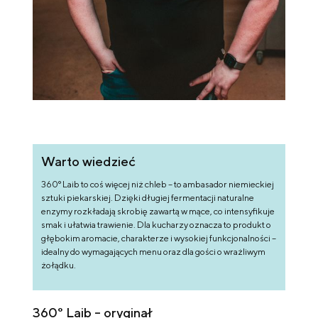
Warto wiedzieć
360° Laib to coś więcej niż chleb – to ambasador niemieckiej
sztuki piekarskiej. Dzięki długiej fermentacji naturalne
enzymy rozkładają skrobię zawartą w mące, co intensyfikuje
smak i ułatwia trawienie. Dla kucharzy oznacza to produkt o
głębokim aromacie, charakterze i wysokiej funkcjonalności –
idealny do wymagających menu oraz dla gości o wrażliwym
żołądku.
360° Laib – oryginał