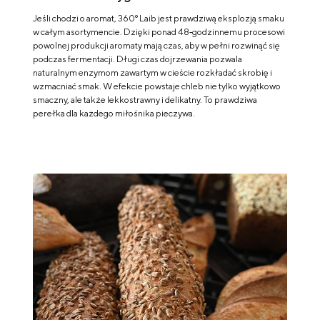
Jeśli chodzi o aromat, 360° Laib jest prawdziwą eksplozją smaku
w całym asortymencie. Dzięki ponad 48‑godzinnemu procesowi
powolnej produkcji aromaty mają czas, aby w pełni rozwinąć się
podczas fermentacji. Długi czas dojrzewania pozwala
naturalnym enzymom zawartym w cieście rozkładać skrobię i
wzmacniać smak. W efekcie powstaje chleb nie tylko wyjątkowo
smaczny, ale także lekkostrawny i delikatny. To prawdziwa
perełka dla każdego miłośnika pieczywa.