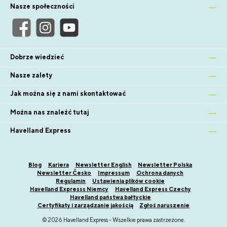
Nasze społeczności
Dobrze wiedzieć
Nasze zalety
Jak można się z nami skontaktować
Można nas znaleźć tutaj
Havelland Express
Blog
Kariera
Newsletter English
Newsletter Polska
Newsletter Česko
Impressum
Ochrona danych
Regulamin
Ustawienia plików cookie
Havelland Expresss Niemcy
Havelland Express Czechy
Havelland państwa bałtyckie
Certyfikaty i zarządzanie jakością
Zgłoś naruszenie
© 2026 Havelland Express - Wszelkie prawa zastrzeżone.