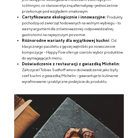
roślinnymi, co stanowi etyczną alternatywę i jednocześnie
przekonuje pod względem smakowym.
Certyfikowane ekologicznie i innowacyjne:
Produkty
pochodzą od zwierząt hodowanych na wolnym wybiegu – to
ważny argument dla zrównoważonej i odpowiedzialnej
gastronomii na najwyższym poziomie.
Różnorodne warianty dla wyjątkowej kuchni:
Od
klasycznego pasztetu z gęsiej wątróbki po nowoczesne
kompozycje – Happy Foie oferuje szeroki wybór produktów
do wymagających menu.
Doświadczenie z restauracji z gwiazdką Michelin:
Założyciel Tobias Sudhoff wnosi doświadczenie jako były
szef kuchni z gwiazdką Michelin – gwarantuje to kulinarne
wyrafinowanie i praktyczne podejście do produktu.