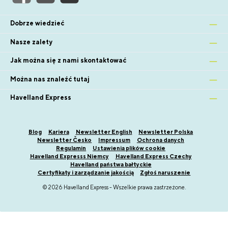
Dobrze wiedzieć
Nasze zalety
Jak można się z nami skontaktować
Można nas znaleźć tutaj
Havelland Express
Blog
Kariera
Newsletter English
Newsletter Polska
Newsletter Česko
Impressum
Ochrona danych
Regulamin
Ustawienia plików cookie
Havelland Expresss Niemcy
Havelland Express Czechy
Havelland państwa bałtyckie
Certyfikaty i zarządzanie jakością
Zgłoś naruszenie
© 2026 Havelland Express - Wszelkie prawa zastrzeżone.