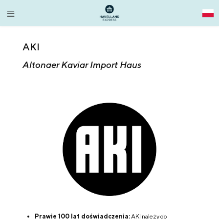
alt springen
AKI
Altonaer Kaviar Import Haus
Prawie 100 lat doświadczenia:
AKI należy do