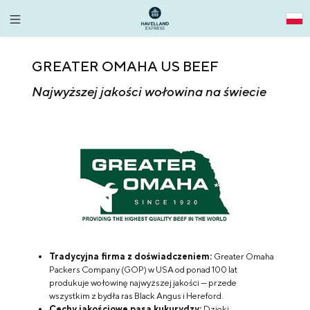
alt springen
GREATER OMAHA US BEEF
Najwyższej jakości wołowina na świecie
Tradycyjna firma z doświadczeniem:
Greater Omaha
Packers Company (GOP) w USA od ponad 100 lat
produkuje wołowinę najwyższej jakości — przede
wszystkim z bydła ras Black Angus i Hereford.
Cechy jakościowe pasa kukurydzy:
Dzięki