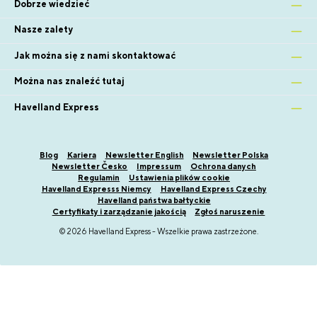
Dobrze wiedzieć
Nasze zalety
Jak można się z nami skontaktować
Można nas znaleźć tutaj
Havelland Express
Blog
Kariera
Newsletter English
Newsletter Polska
Newsletter Česko
Impressum
Ochrona danych
Regulamin
Ustawienia plików cookie
Havelland Expresss Niemcy
Havelland Express Czechy
Havelland państwa bałtyckie
Certyfikaty i zarządzanie jakością
Zgłoś naruszenie
© 2026 Havelland Express - Wszelkie prawa zastrzeżone.