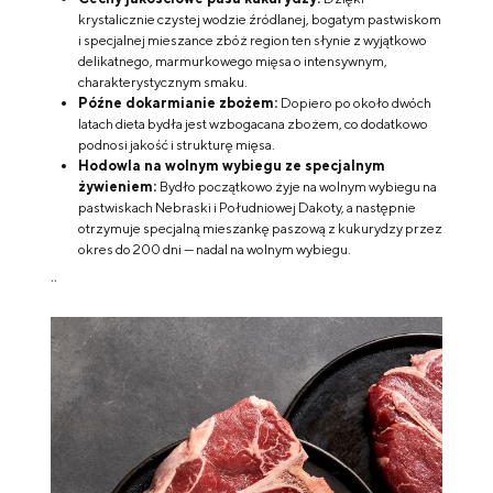
krystalicznie czystej wodzie źródlanej, bogatym pastwiskom
i specjalnej mieszance zbóż region ten słynie z wyjątkowo
delikatnego, marmurkowego mięsa o intensywnym,
charakterystycznym smaku.
Późne dokarmianie zbożem:
Dopiero po około dwóch
latach dieta bydła jest wzbogacana zbożem, co dodatkowo
podnosi jakość i strukturę mięsa.
Hodowla na wolnym wybiegu ze specjalnym
żywieniem:
Bydło początkowo żyje na wolnym wybiegu na
pastwiskach Nebraski i Południowej Dakoty, a następnie
otrzymuje specjalną mieszankę paszową z kukurydzy przez
okres do 200 dni — nadal na wolnym wybiegu.
``