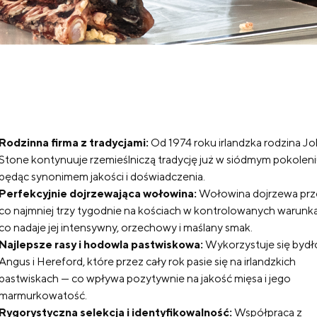
Rodzinna firma z tradycjami:
Od 1974 roku irlandzka rodzina J
Stone kontynuuje rzemieślniczą tradycję już w siódmym pokoleni
będąc synonimem jakości i doświadczenia.
Perfekcyjnie dojrzewająca wołowina:
Wołowina dojrzewa prz
co najmniej trzy tygodnie na kościach w kontrolowanych warunk
co nadaje jej intensywny, orzechowy i maślany smak.
Najlepsze rasy i hodowla pastwiskowa:
Wykorzystuje się bydło
Angus i Hereford, które przez cały rok pasie się na irlandzkich
pastwiskach — co wpływa pozytywnie na jakość mięsa i jego
marmurkowatość.
Rygorystyczna selekcja i identyfikowalność:
Współpraca z