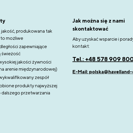
ty
Jak można się z nami
skontaktować
 jakość, produkowana tak
k to możliwe
Aby uzyskać wsparcie i porad
kontakt:
dległości zapewniające
ą świeżość
Tel.: +48 578 909 80
wysokiej jakości żywności
na arenie międzynarodowej)
E-Mail: polska@havelland-
ykwalifikowany zespół
obione produkty najwyższej
o dalszego przetwarzania