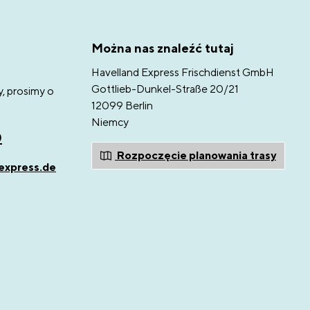
Można nas znaleźć tutaj
Havelland Express Frischdienst GmbH
Gottlieb-Dunkel-Straße 20/21
y, prosimy o
12099 Berlin
Niemcy
0
Rozpoczęcie planowania trasy
express.de