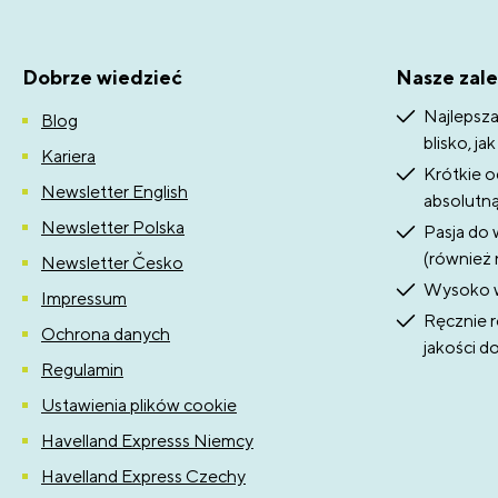
Dobrze wiedzieć
Nasze zale
Najlepsza
Blog
blisko, ja
Kariera
Krótkie o
Newsletter English
absolutn
Newsletter Polska
Pasja do 
(również 
Newsletter Česko
Wysoko w
Impressum
Ręcznie r
Ochrona danych
jakości d
Regulamin
Ustawienia plików cookie
Havelland Expresss Niemcy
Havelland Express Czechy