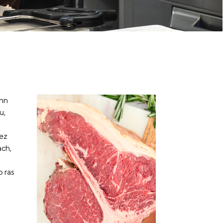
ohn
u,
ez
ach,
 ras