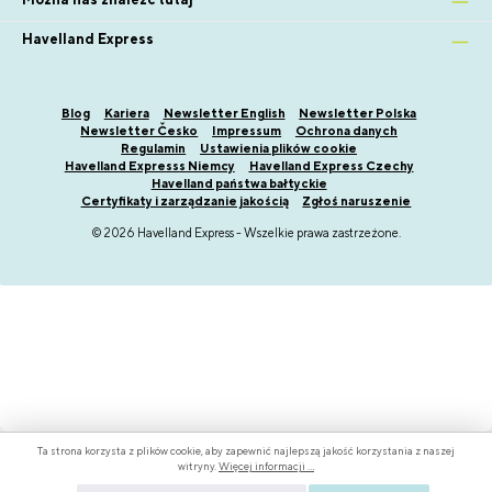
Havelland Express
Blog
Kariera
Newsletter English
Newsletter Polska
Newsletter Česko
Impressum
Ochrona danych
Regulamin
Ustawienia plików cookie
Havelland Expresss Niemcy
Havelland Express Czechy
Havelland państwa bałtyckie
Certyfikaty i zarządzanie jakością
Zgłoś naruszenie
© 2026 Havelland Express - Wszelkie prawa zastrzeżone.
Ta strona korzysta z plików cookie, aby zapewnić najlepszą jakość korzystania z naszej
witryny.
Więcej informacji ...