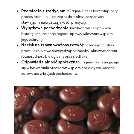
Rzemiosło z tradycjami:
Original Beans kontroluje cały
proces produkcji – od ziarna do tabliczki czekolady –
stawiając na najwyższą jakość i precyzję.
Wyjątkowe pochodzenie:
każda odmiana opowiada
historię konkretnego regionu uprawy i aktywnie wspiera
jego ochronę.
Nacisk na zrównoważony rozwój:
przedsiębiorstwo
promuje rolnictwo oszczędzające zasoby i aktywnie chroni
różnorodność biologiczną oraz siedliska.
Odpowiedzialność społeczna:
Original Beans angażuje
się w fair warunki pracy oraz wspiera projekty edukacyjne i
zdrowotne w krajach pochodzenia.