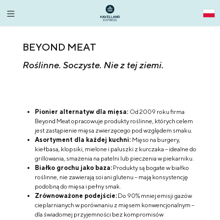
alt springen
BEYOND MEAT
Roślinne. Soczyste. Nie z tej ziemi.
Pionier alternatyw dla mięsa:
Od 2009 roku firma
Beyond Meat opracowuje produkty roślinne, których celem
jest zastąpienie mięsa zwierzęcego pod względem smaku.
Asortyment dla każdej kuchni:
Mięso na burgery,
kiełbasa, klopsiki, mielone i paluszki z kurczaka – idealne do
grillowania, smażenia na patelni lub pieczenia w piekarniku.
Białko grochu jako baza:
Produkty są bogate w białko
roślinne, nie zawierają soi ani glutenu – mają konsystencję
podobną do mięsa i pełny smak.
Zrównoważone podejście:
Do 90% mniej emisji gazów
cieplarnianych w porównaniu z mięsem konwencjonalnym –
dla świadomej przyjemności bez kompromisów