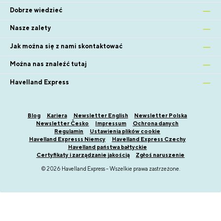
Dobrze wiedzieć
Nasze zalety
Jak można się z nami skontaktować
Można nas znaleźć tutaj
Havelland Express
Blog
Kariera
Newsletter English
Newsletter Polska
Newsletter Česko
Impressum
Ochrona danych
Regulamin
Ustawienia plików cookie
Havelland Expresss Niemcy
Havelland Express Czechy
Havelland państwa bałtyckie
Certyfikaty i zarządzanie jakością
Zgłoś naruszenie
© 2026 Havelland Express - Wszelkie prawa zastrzeżone.