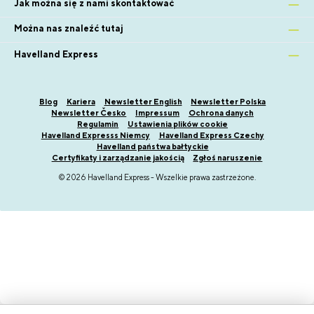
Jak można się z nami skontaktować
Można nas znaleźć tutaj
Havelland Express
Blog
Kariera
Newsletter English
Newsletter Polska
Newsletter Česko
Impressum
Ochrona danych
Regulamin
Ustawienia plików cookie
Havelland Expresss Niemcy
Havelland Express Czechy
Havelland państwa bałtyckie
Certyfikaty i zarządzanie jakością
Zgłoś naruszenie
© 2026 Havelland Express - Wszelkie prawa zastrzeżone.