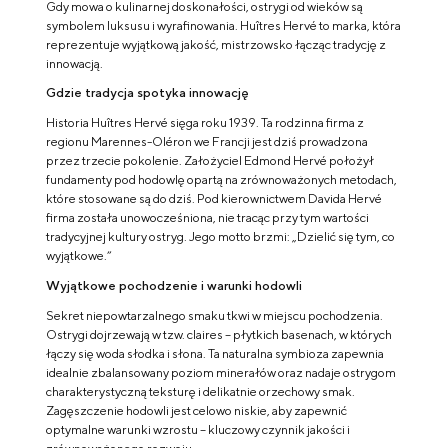
Gdy mowa o kulinarnej doskonałości, ostrygi od wieków są
symbolem luksusu i wyrafinowania. Huîtres Hervé to marka, która
reprezentuje wyjątkową jakość, mistrzowsko łącząc tradycję z
innowacją.
Gdzie tradycja spotyka innowację
Historia Huîtres Hervé sięga roku 1939. Ta rodzinna firma z
regionu Marennes-Oléron we Francji jest dziś prowadzona
przez trzecie pokolenie. Założyciel Edmond Hervé położył
fundamenty pod hodowlę opartą na zrównoważonych metodach,
które stosowane są do dziś. Pod kierownictwem Davida Hervé
firma została unowocześniona, nie tracąc przy tym wartości
tradycyjnej kultury ostryg. Jego motto brzmi: „Dzielić się tym, co
wyjątkowe.”
Wyjątkowe pochodzenie i warunki hodowli
Sekret niepowtarzalnego smaku tkwi w miejscu pochodzenia.
Ostrygi dojrzewają w tzw. claires – płytkich basenach, w których
łączy się woda słodka i słona. Ta naturalna symbioza zapewnia
idealnie zbalansowany poziom minerałów oraz nadaje ostrygom
charakterystyczną teksturę i delikatnie orzechowy smak.
Zagęszczenie hodowli jest celowo niskie, aby zapewnić
optymalne warunki wzrostu – kluczowy czynnik jakości i