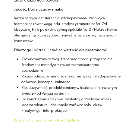
zrównoważonego rozwoju.
Jakość, którą czuć w smaku
Każda ostryga jest starannie selekcjonowana i zachwyca
harmonijną równowagą jodu, słodyczy i mineralności. Od
klasycznej Fine po ekskluzywną Spéciale No. 2 – Huîtres Hervé
oferuje gamę, która zadowoli nawet najbardziej wymagających
koneserów.
Dlaczego Huîtres Hervé to wartość dla gastronomii
Zrównoważony rozwój i transparentność: przyjazne dla
środowiska metody oraz w pełni transparentne
pochodzenie.
Różnorodność w menu: różne odmiany i kalibry dopasowane
do każdej koncepcji kulinarnej.
Ekskluzywność: produkt ceniony w haute cuisine na całym
świecie – od Paryża po Berlin.
Doświadczenie smakowe: delikatny, orzechowy smak i
idealna tekstura – doskonałe zarówno solo, jak i w
kreatywnych interpretacjach.
Więcej o Huîtres Hervé i ich produktach