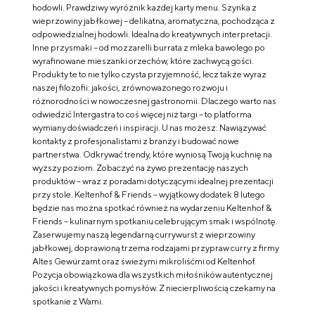
hodowli. Prawdziwy wyróżnik każdej karty menu. Szynka z
wieprzowiny jabłkowej – delikatna, aromatyczna, pochodząca z
odpowiedzialnej hodowli. Idealna do kreatywnych interpretacji.
Inne przysmaki – od mozzarelli burrata z mleka bawolego po
wyrafinowane mieszanki orzechów, które zachwycą gości.
Produkty te to nie tylko czysta przyjemność, lecz także wyraz
naszej filozofii: jakości, zrównoważonego rozwoju i
różnorodności w nowoczesnej gastronomii. Dlaczego warto nas
odwiedzić Intergastra to coś więcej niż targi – to platforma
wymiany doświadczeń i inspiracji. U nas możesz: Nawiązywać
kontakty z profesjonalistami z branży i budować nowe
partnerstwa. Odkrywać trendy, które wyniosą Twoją kuchnię na
wyższy poziom. Zobaczyć na żywo prezentację naszych
produktów – wraz z poradami dotyczącymi idealnej prezentacji
przy stole. Keltenhof & Friends – wyjątkowy dodatek 8 lutego
będzie nas można spotkać również na wydarzeniu Keltenhof &
Friends – kulinarnym spotkaniu celebrującym smak i wspólnotę.
Zaserwujemy naszą legendarną currywurst z wieprzowiny
jabłkowej, doprawioną trzema rodzajami przypraw curry z firmy
Altes Gewürzamt oraz świeżymi mikroliśćmi od Keltenhof.
Pozycja obowiązkowa dla wszystkich miłośników autentycznej
jakości i kreatywnych pomysłów. Z niecierpliwością czekamy na
spotkanie z Wami.