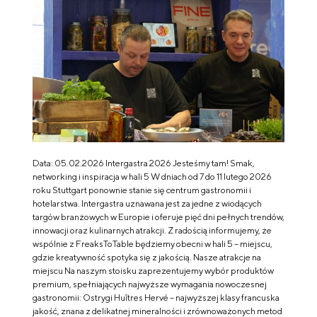
Data: 05.02.2026 Intergastra 2026 Jesteśmy tam! Smak,
networking i inspiracja w hali 5 W dniach od 7 do 11 lutego 2026
roku Stuttgart ponownie stanie się centrum gastronomii i
hotelarstwa. Intergastra uznawana jest za jedne z wiodących
targów branżowych w Europie i oferuje pięć dni pełnych trendów,
innowacji oraz kulinarnych atrakcji. Z radością informujemy, że
wspólnie z FreaksToTable będziemy obecni w hali 5 – miejscu,
gdzie kreatywność spotyka się z jakością. Nasze atrakcje na
miejscu Na naszym stoisku zaprezentujemy wybór produktów
premium, spełniających najwyższe wymagania nowoczesnej
gastronomii: Ostrygi Huîtres Hervé – najwyższej klasy francuska
jakość, znana z delikatnej mineralności i zrównoważonych metod