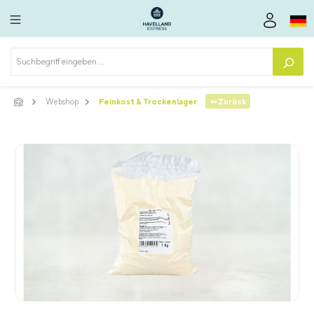
alt springen
⬅ Zurück
Webshop
Feinkost & Trockenlager