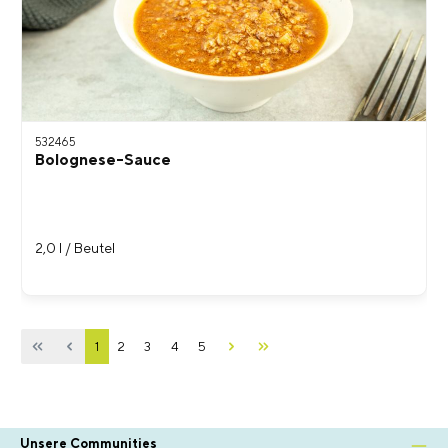
532465
Bolognese-Sauce
2,0 l / Beutel
1
2
3
4
5
Unsere Communities