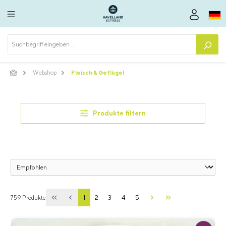
alt springen
Webshop
Fleisch & Geflügel
Produkte filtern
1
2
3
4
5
759 Produkte