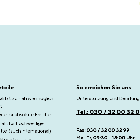
of
teile
So erreichen Sie uns
lität, so nah wie möglich
Unterstützung und Beratung 
t
Tel.: 030 / 32 00 32 
e für absolute Frische
aft für hochwertige
Fax: 030 / 32 00 32 99
tel (auch international)
Mo-Fr, 09:30 - 18:00 Uhr
ifiziertes Team