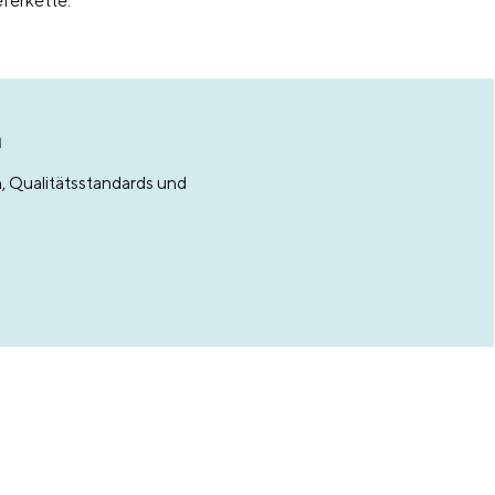
eferkette.
n
, Qualitätsstandards und