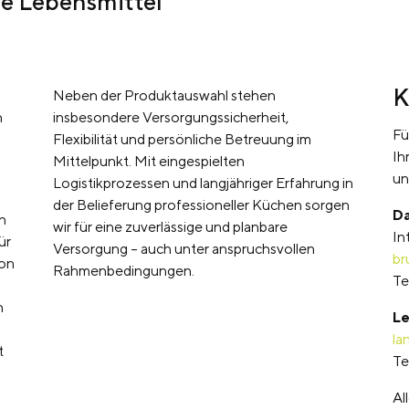
ge Lebensmittel
K
Neben der Produktauswahl stehen
n
insbesondere Versorgungssicherheit,
Fü
Flexibilität und persönliche Betreuung im
Ih
Mittelpunkt. Mit eingespielten
un
Logistikprozessen und langjähriger Erfahrung in
der Belieferung professioneller Küchen sorgen
Da
n
wir für eine zuverlässige und planbare
In
ür
Versorgung – auch unter anspruchsvollen
br
Von
Rahmenbedingungen.
Te
n
Le
la
t
Te
Al