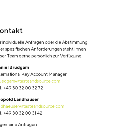
ontakt
r individuelle Anfragen oder die Abstimmung
rer spezifischen Anforderungen steht Ihnen
ser Team gerne persönlich zur Verfügung.
niel Brüdgam
ternational Key Account Manager
uedgam@tasteandsource.com
l.: +49 30 32 00 32 72
opold Landhäuser
ndhaeuser@tasteandsource.com
l.: +49 30 32 00 31 42
lgemeine Anfragen: