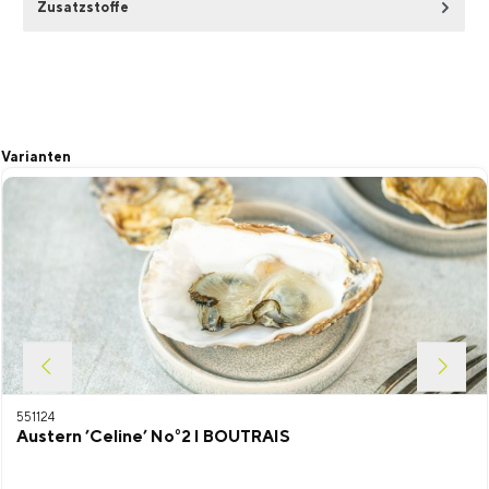
Zusatzstoffe
Produktgalerie überspringen
Varianten
551124
Austern ’Celine’ No°2 I BOUTRAIS