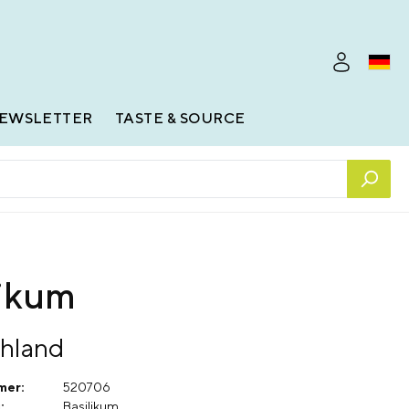
EWSLETTER
TASTE & SOURCE
likum
hland
mer:
520706
:
Basilikum