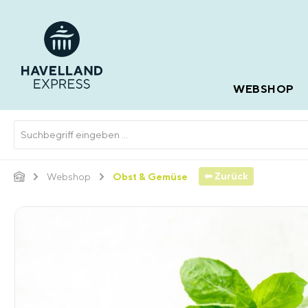
springen
Zur Hauptnavigation springen
WEBSHOP
⬅ Zurück
Webshop
Obst & Gemüse