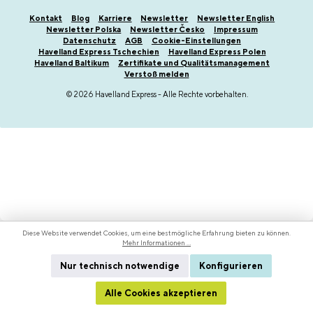
Kontakt
Blog
Karriere
Newsletter
Newsletter English
Newsletter Polska
Newsletter Česko
Impressum
Datenschutz
AGB
Cookie-Einstellungen
Havelland Express Tschechien
Havelland Express Polen
Havelland Baltikum
Zertifikate und Qualitätsmanagement
Verstoß melden
© 2026 Havelland Express - Alle Rechte vorbehalten.
Diese Website verwendet Cookies, um eine bestmögliche Erfahrung bieten zu können.
Mehr Informationen ...
Nur technisch notwendige
Konfigurieren
Alle Cookies akzeptieren