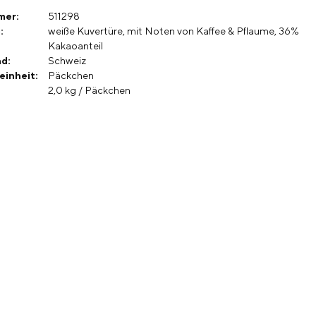
mer:
511298
:
weiße Kuvertüre, mit Noten von Kaffee & Pflaume, 36%
Kakaoanteil
d:
Schweiz
einheit:
Päckchen
2,0 kg / Päckchen