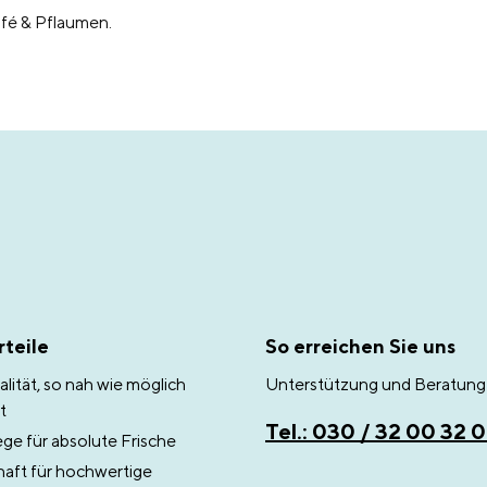
fé & Pflaumen.
teile
So erreichen Sie uns
lität, so nah wie möglich
Unterstützung und Beratung 
t
Tel.: 030 / 32 00 32 
e für absolute Frische
aft für hochwertige