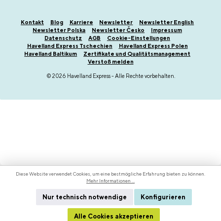
Kontakt
Blog
Karriere
Newsletter
Newsletter English
Newsletter Polska
Newsletter Česko
Impressum
Datenschutz
AGB
Cookie-Einstellungen
Havelland Express Tschechien
Havelland Express Polen
Havelland Baltikum
Zertifikate und Qualitätsmanagement
Verstoß melden
© 2026 Havelland Express - Alle Rechte vorbehalten.
Diese Website verwendet Cookies, um eine bestmögliche Erfahrung bieten zu können.
Mehr Informationen ...
Nur technisch notwendige
Konfigurieren
Alle Cookies akzeptieren