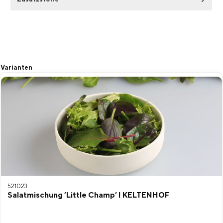
Produktgalerie überspringen
Varianten
521023
Salatmischung ’Little Champ’ I KELTENHOF