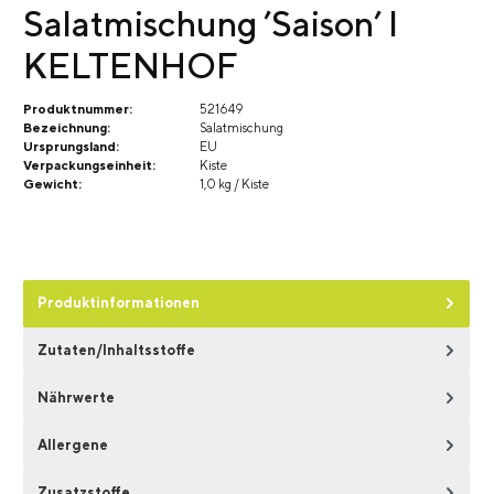
Salatmischung ’Saison’ I
KELTENHOF
Produktnummer:
521649
Bezeichnung:
Salatmischung
Ursprungsland:
EU
Verpackungseinheit:
Kiste
Gewicht:
1,0 kg / Kiste
Produktinformationen
Zutaten/Inhaltsstoffe
Nährwerte
Allergene
Zusatzstoffe