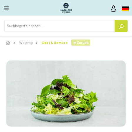
alt springen
⬅ Zurück
Webshop
Obst & Gemüse