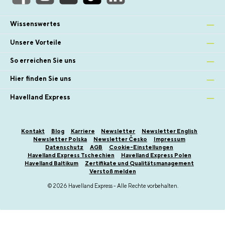
Wissenswertes
Unsere Vorteile
So erreichen Sie uns
Hier finden Sie uns
Havelland Express
Kontakt
Blog
Karriere
Newsletter
Newsletter English
Newsletter Polska
Newsletter Česko
Impressum
Datenschutz
AGB
Cookie-Einstellungen
Havelland Express Tschechien
Havelland Express Polen
Havelland Baltikum
Zertifikate und Qualitätsmanagement
Verstoß melden
© 2026 Havelland Express - Alle Rechte vorbehalten.