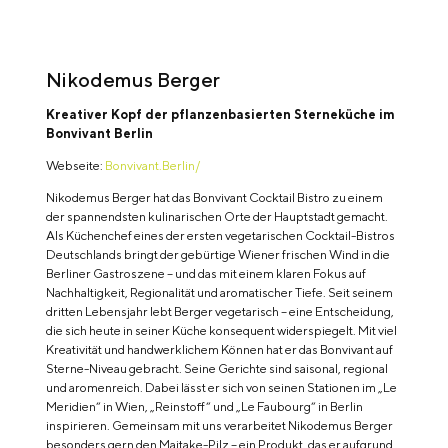
Nikodemus Berger
Kreativer Kopf der pflanzenbasierten Sterneküche im
Bonvivant Berlin
Webseite:
Bonvivant.Berlin/
Nikodemus Berger hat das Bonvivant Cocktail Bistro zu einem
der spannendsten kulinarischen Orte der Hauptstadt gemacht.
Als Küchenchef eines der ersten vegetarischen Cocktail-Bistros
Deutschlands bringt der gebürtige Wiener frischen Wind in die
Berliner Gastroszene – und das mit einem klaren Fokus auf
Nachhaltigkeit, Regionalität und aromatischer Tiefe. Seit seinem
dritten Lebensjahr lebt Berger vegetarisch – eine Entscheidung,
die sich heute in seiner Küche konsequent widerspiegelt. Mit viel
Kreativität und handwerklichem Können hat er das Bonvivant auf
Sterne-Niveau gebracht. Seine Gerichte sind saisonal, regional
und aromenreich. Dabei lässt er sich von seinen Stationen im „Le
Meridien“ in Wien, „Reinstoff“ und „Le Faubourg“ in Berlin
inspirieren. Gemeinsam mit uns verarbeitet Nikodemus Berger
besonders gern den Maitake-Pilz – ein Produkt, das er aufgrund