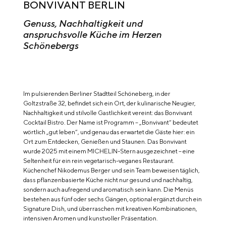
BONVIVANT BERLIN
Genuss, Nachhaltigkeit und
anspruchsvolle Küche im Herzen
Schönebergs
Im pulsierenden Berliner Stadtteil Schöneberg, in der
Goltzstraße 32, befindet sich ein Ort, der kulinarische Neugier,
Nachhaltigkeit und stilvolle Gastlichkeit vereint: das Bonvivant
Cocktail Bistro. Der Name ist Programm – „Bonvivant“ bedeutet
wörtlich „gut leben“, und genau das erwartet die Gäste hier: ein
Ort zum Entdecken, Genießen und Staunen. Das Bonvivant
wurde 2025 mit einem MICHELIN-Stern ausgezeichnet – eine
Seltenheit für ein rein vegetarisch-veganes Restaurant.
Küchenchef Nikodemus Berger und sein Team beweisen täglich,
dass pflanzenbasierte Küche nicht nur gesund und nachhaltig,
sondern auch aufregend und aromatisch sein kann. Die Menüs
bestehen aus fünf oder sechs Gängen, optional ergänzt durch ein
Signature Dish, und überraschen mit kreativen Kombinationen,
intensiven Aromen und kunstvoller Präsentation.