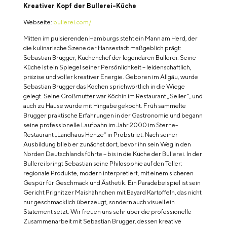
Kreativer Kopf der Bullerei-Küche
Webseite:
bullerei.com/
Mitten im pulsierenden Hamburgs steht ein Mann am Herd, der
die kulinarische Szene der Hansestadt maßgeblich prägt:
Sebastian Brugger, Küchenchef der legendären Bullerei. Seine
Küche ist ein Spiegel seiner Persönlichkeit – leidenschaftlich,
präzise und voller kreativer Energie. Geboren im Allgäu, wurde
Sebastian Brugger das Kochen sprichwörtlich in die Wiege
gelegt. Seine Großmutter war Köchin im Restaurant „Seiler“, und
auch zu Hause wurde mit Hingabe gekocht. Früh sammelte
Brugger praktische Erfahrungen in der Gastronomie und begann
seine professionelle Laufbahn im Jahr 2000 im Sterne-
Restaurant „Landhaus Henze“ in Probstriet. Nach seiner
Ausbildung blieb er zunächst dort, bevor ihn sein Weg in den
Norden Deutschlands führte – bis in die Küche der Bullerei. In der
Bullerei bringt Sebastian seine Philosophie auf den Teller:
regionale Produkte, modern interpretiert, mit einem sicheren
Gespür für Geschmack und Ästhetik. Ein Paradebeispiel ist sein
Gericht Prignitzer Maishähnchen mit Bayard Kartoffeln, das nicht
nur geschmacklich überzeugt, sondern auch visuell ein
Statement setzt. Wir freuen uns sehr über die professionelle
Zusammenarbeit mit Sebastian Brugger, dessen kreative