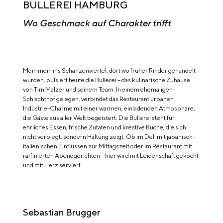
BULLEREI HAMBURG
Wo Geschmack auf Charakter trifft
Moin moin ins Schanzenviertel, dort wo früher Rinder gehandelt
wurden, pulsiert heute die Bullerei – das kulinarische Zuhause
von Tim Mälzer und seinem Team. In einem ehemaligen
Schlachthof gelegen, verbindet das Restaurant urbanen
Industrie-Charme mit einer warmen, einladenden Atmosphäre,
die Gäste aus aller Welt begeistert. Die Bullerei steht für
ehrliches Essen, frische Zutaten und kreative Küche, die sich
nicht verbiegt, sondern Haltung zeigt. Ob im Deli mit japanisch-
italienischen Einflüssen zur Mittagszeit oder im Restaurant mit
raffinierten Abendgerichten – hier wird mit Leidenschaft gekocht
und mit Herz serviert.
Sebastian Brugger