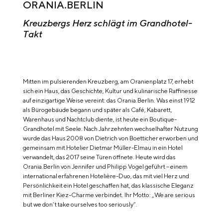
ORANIA.BERLIN
Kreuzbergs Herz schlägt im Grandhotel-
Takt
Mitten im pulsierenden Kreuzberg, am Oranienplatz 17, erhebt
sich ein Haus, das Geschichte, Kultur und kulinarische Raffinesse
auf einzigartige Weise vereint: das Orania.Berlin. Was einst 1912
als Bürogebäude begann und später als Café, Kabarett,
Warenhaus und Nachtclub diente, ist heute ein Boutique-
Grandhotel mit Seele. Nach Jahrzehnten wechselhafter Nutzung
wurde das Haus 2008 von Dietrich von Boetticher erworben und
gemeinsam mit Hotelier Dietmar Müller-Elmau in ein Hotel
verwandelt, das 2017 seine Türen öffnete. Heute wird das
Orania.Berlin von Jennifer und Philipp Vogel geführt – einem
international erfahrenen Hotelière-Duo, das mit viel Herz und
Persönlichkeit ein Hotel geschaffen hat, das klassische Eleganz
mit Berliner Kiez-Charme verbindet. Ihr Motto: „We are serious
but we don’t take ourselves too seriously“.