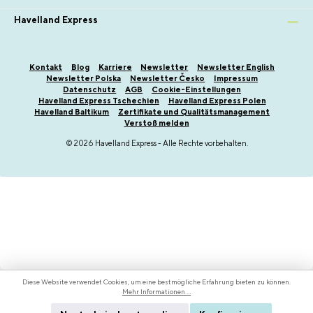
Havelland Express
Kontakt
Blog
Karriere
Newsletter
Newsletter English
Newsletter Polska
Newsletter Česko
Impressum
Datenschutz
AGB
Cookie-Einstellungen
Havelland Express Tschechien
Havelland Express Polen
Havelland Baltikum
Zertifikate und Qualitätsmanagement
Verstoß melden
© 2026 Havelland Express - Alle Rechte vorbehalten.
Diese Website verwendet Cookies, um eine bestmögliche Erfahrung bieten zu können.
Mehr Informationen ...