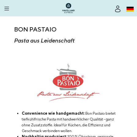
alt springen
BON PASTAIO
Pasta aus Leidenschaft
Convenience wie handgemacht:
Bon Pastaio bietet
tiefkühlfrische Pasta mit handwerklicher Qualität - ganz
ohne Zusatzstoffe. Ideal für Küchen, die Effizienz und
Geschmack verbinden wollen.
Nachhaltig produziert:
100 % Ökostrom, regionale