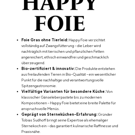
Foie Gras ohne Tierleid:
Happy Foie verzichtet
vollständig auf Zwangsfütterung – die Leber wird
nachträglich mit tierischen und pflanzlichen Fetten
angereichert, ethisch einwandfrei und geschmacklich
überzeugend.
Bio-zertifiziert & innovativ:
Die Produkte entstehen
aus freilaufenden Tieren in Bio-Qualität – ein wesentlicher
Punkt für die nachhaltige und verantwortungsvolle
Spitzengastronomie.
Vielfältige Varianten für besondere Küche:
Von
klassischer Gänseleberpastete bis zu modernen
Kompositionen – Happy Foie bietet eine breite Palette für
anspruchsvolle Menüs.
Geprägt von Sterneküchen-Erfahrung:
Gründer
Tobias Sudhoff bringt seine Expertise als ehemaliger
Sternekoch ein – das garantiert kulinarische Raffinesse und
Praxisnähe.