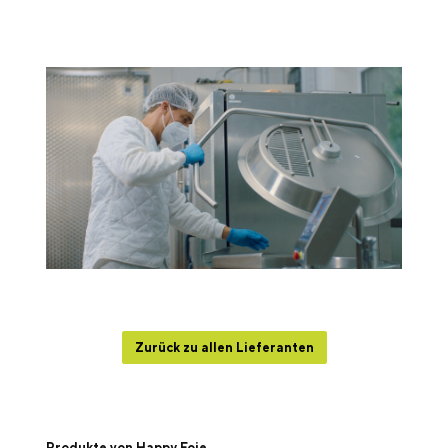
Zurück zu allen Lieferanten
Produktgalerie überspringen
Produkte von Happy Foie