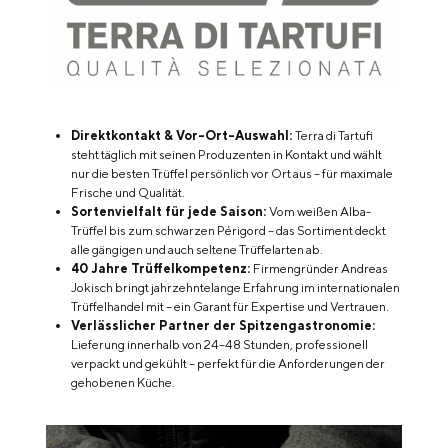
Direktkontakt & Vor-Ort-Auswahl:
Terra di Tartufi
steht täglich mit seinen Produzenten in Kontakt und wählt
nur die besten Trüffel persönlich vor Ort aus – für maximale
Frische und Qualität.
Sortenvielfalt für jede Saison:
Vom weißen Alba-
Trüffel bis zum schwarzen Périgord – das Sortiment deckt
alle gängigen und auch seltene Trüffelarten ab.
40 Jahre Trüffelkompetenz:
Firmengründer Andreas
Jokisch bringt jahrzehntelange Erfahrung im internationalen
Trüffelhandel mit – ein Garant für Expertise und Vertrauen.
Verlässlicher Partner der Spitzengastronomie:
Lieferung innerhalb von 24–48 Stunden, professionell
verpackt und gekühlt – perfekt für die Anforderungen der
gehobenen Küche.