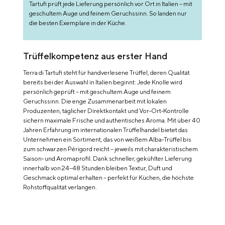
Tartufi prüft jede Lieferung persönlich vor Ort in Italien – mit
geschultem Auge und feinem Geruchssinn. So landen nur
die besten Exemplare in der Küche.
Trüffelkompetenz aus erster Hand
Terra di Tartufi steht für handverlesene Trüffel, deren Qualität
bereits bei der Auswahl in Italien beginnt: Jede Knolle wird
persönlich geprüft – mit geschultem Auge und feinem
Geruchssinn. Die enge Zusammenarbeit mit lokalen
Produzenten, täglicher Direktkontakt und Vor‑Ort‑Kontrolle
sichern maximale Frische und authentisches Aroma. Mit über 40
Jahren Erfahrung im internationalen Trüffelhandel bietet das
Unternehmen ein Sortiment, das von weißem Alba‑Trüffel bis
zum schwarzen Périgord reicht – jeweils mit charakteristischem
Saison‑ und Aromaprofil. Dank schneller, gekühlter Lieferung
innerhalb von 24–48 Stunden bleiben Textur, Duft und
Geschmack optimal erhalten – perfekt für Küchen, die höchste
Rohstoffqualität verlangen.