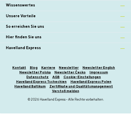
Wissenswertes
Unsere Vorteile
So erreichen Sie uns
Hier finden Sie uns
Havelland Express
Kontakt
Blog
Karriere
Newsletter
Newsletter English
Newsletter Polska
Newsletter Česko
Impressum
Datenschutz
AGB
Cookie-Einstellungen
Havelland Express Tschechien
Havelland Express Polen
Havelland Baltikum
Zertifikate und Qualitätsmanagement
Verstoß melden
© 2026 Havelland Express - Alle Rechte vorbehalten.