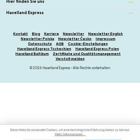
Hier finden Sie uns
Havelland Express
Kontakt
Blog
Karriere
Newsletter
Newsletter English
Newsletter Polska
Newsletter Česko
Impressum
Datenschutz
AGB
Cookie-Einstellungen
Havelland Express Tschechien
Havelland Express Polen
Havelland Baltikum
Zertifikate und Qualitätsmanagement
Verstoß melden
© 2026 Havelland Express - Alle Rechte vorbehalten.
Diese Website verwendet Cookies, um eine bestmögliche Erfahrung bieten zu können.
Mehr Informationen ...