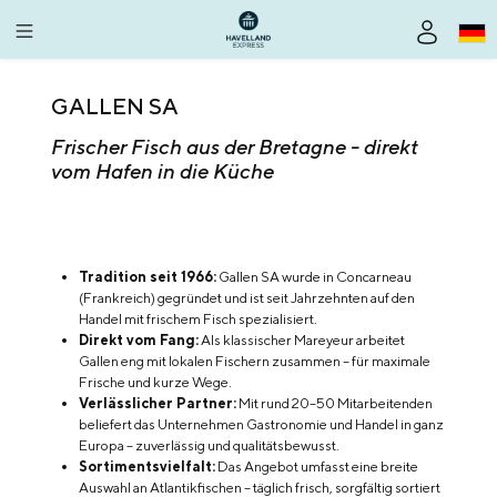
alt springen
GALLEN SA
Frischer Fisch aus der Bretagne - direkt
vom Hafen in die Küche
Tradition seit 1966:
Gallen SA wurde in Concarneau
(Frankreich) gegründet und ist seit Jahrzehnten auf den
Handel mit frischem Fisch spezialisiert.
Direkt vom Fang:
Als klassischer Mareyeur arbeitet
Gallen eng mit lokalen Fischern zusammen – für maximale
Frische und kurze Wege.
Verlässlicher Partner:
Mit rund 20–50 Mitarbeitenden
beliefert das Unternehmen Gastronomie und Handel in ganz
Europa – zuverlässig und qualitätsbewusst.
Sortimentsvielfalt:
Das Angebot umfasst eine breite
Auswahl an Atlantikfischen – täglich frisch, sorgfältig sortiert