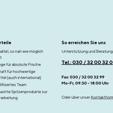
teile
So erreichen Sie uns
lität, so nah wie möglich
Unterstützung und Beratung 
t
Tel.: 030 / 32 00 32 
e für absolute Frische
aft für hochwertige
Fax: 030 / 32 00 32 99
tel (auch international)
Mo-Fr, 09:30 - 18:00 Uhr
ifiziertes Team
chte Spitzenprodukte zur
Oder über unser
Kontaktform
rarbeitung