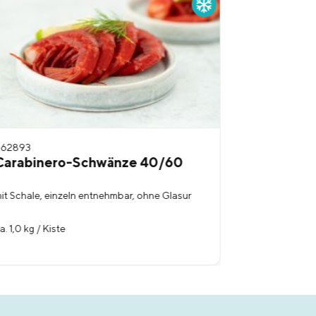
562893
562892
Carabinero-Schwänze 40/60
Carabiner
it Schale, einzeln entnehmbar, ohne Glasur
einzeln entne
a. 1,0 kg / Kiste
ca. 1,0 kg / Ki