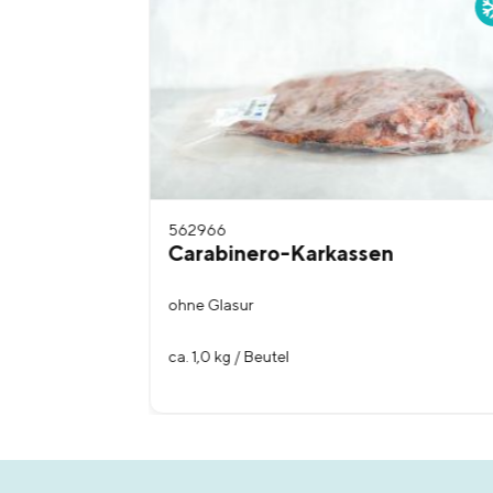
562966
rabinero
Carabinero-Karkassen
ohne Glasur
arton
ca. 1,0 kg / Beutel