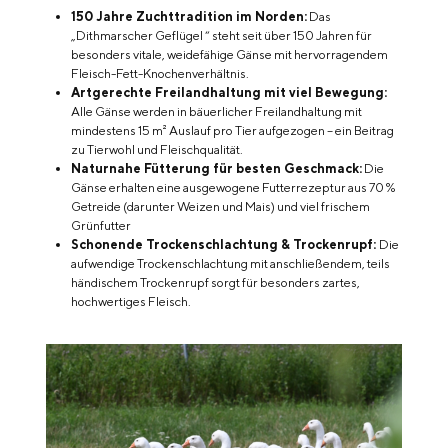
150 Jahre Zuchttradition im Norden:
Das
„
Dithmarscher Geflügel
“ steht seit über 150 Jahren für
besonders vitale, weidefähige Gänse mit hervorragendem
Fleisch-Fett-Knochenverhältnis.
Artgerechte Freilandhaltung mit viel Bewegung:
Alle Gänse werden in bäuerlicher Freilandhaltung mit
mindestens 15 m² Auslauf pro Tier aufgezogen – ein Beitrag
zu Tierwohl und Fleischqualität.
Naturnahe Fütterung für besten Geschmack:
Die
Gänse erhalten eine ausgewogene Futterrezeptur aus 70 %
Getreide (darunter Weizen und Mais) und viel frischem
Grünfutter
Schonende Trockenschlachtung & Trockenrupf:
Die
aufwendige Trockenschlachtung mit anschließendem, teils
händischem Trockenrupf sorgt für besonders zartes,
hochwertiges Fleisch.