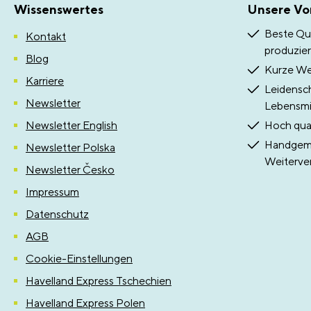
Wissenswertes
Unsere Vor
Beste Qua
Kontakt
produzier
Blog
Kurze Weg
Karriere
Leidensch
Newsletter
Lebensmit
Newsletter English
Hoch qual
Handgema
Newsletter Polska
Weiterve
Newsletter Česko
Impressum
Datenschutz
AGB
Cookie-Einstellungen
Havelland Express Tschechien
Havelland Express Polen