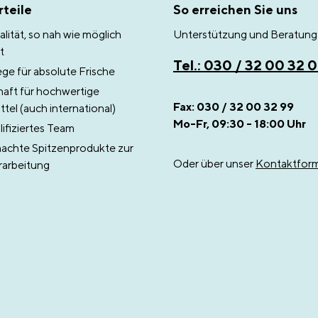
teile
So erreichen Sie uns
lität, so nah wie möglich
Unterstützung und Beratung 
t
Tel.: 030 / 32 00 32 
e für absolute Frische
aft für hochwertige
Fax: 030 / 32 00 32 99
tel (auch international)
Mo-Fr, 09:30 - 18:00 Uhr
ifiziertes Team
chte Spitzenprodukte zur
Oder über unser
Kontaktform
rarbeitung