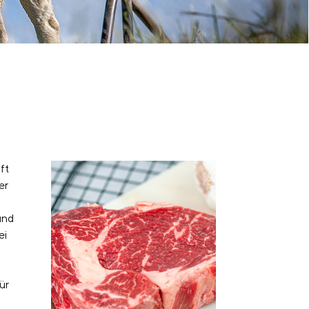
ft
er
und
ei
ür