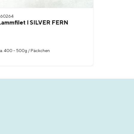
560264
560266
Lammfilet I SILVER FERN
Lammlach
a. 400 - 500g / Päckchen
ca. 250 g / 