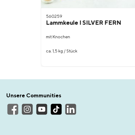
560259
 FERN
Lammkeule I SILVER FERN
mit Knochen
chen
ca. 1,5 kg / Stück
Unsere Communities