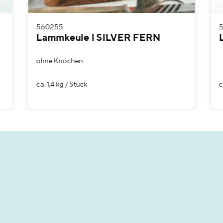
560255
Lammkeule I SILVER FERN
ohne Knochen
ca. 1,4 kg / Stück
c