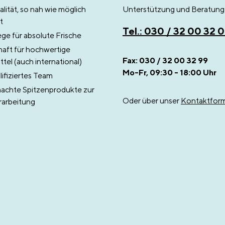
lität, so nah wie möglich
Unterstützung und Beratung 
t
Tel.: 030 / 32 00 32 
e für absolute Frische
aft für hochwertige
Fax: 030 / 32 00 32 99
tel (auch international)
Mo-Fr, 09:30 - 18:00 Uhr
ifiziertes Team
chte Spitzenprodukte zur
Oder über unser
Kontaktform
rarbeitung