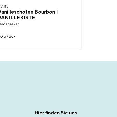
31113
Vanilleschoten Bourbon I
VANILLEKISTE
adagaskar
0 g / Box
Hier finden Sie uns