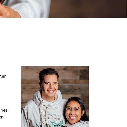
ter
ines
en