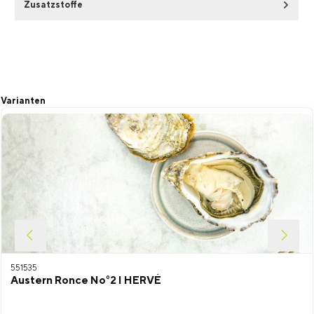
Zusatzstoffe
Produktgalerie überspringen
Varianten
551535
Austern Ronce No°2 I HERVÉ