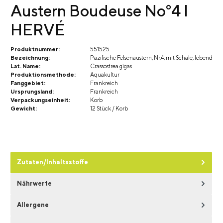
Austern Boudeuse No°4 I
HERVÉ
Produktnummer:
551525
Bezeichnung:
Pazifische Felsenaustern, Nr.4, mit Schale, lebend
Lat. Name:
Crassostrea gigas
Produktionsmethode:
Aquakultur
Fanggebiet:
Frankreich
Ursprungsland:
Frankreich
Verpackungseinheit:
Korb
Gewicht:
12 Stück / Korb
Zutaten/Inhaltsstoffe
Nährwerte
Allergene