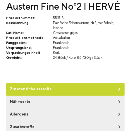
Austern Fine No°2 I HERVÉ
Produktnummer:
551518
Bezeichnung:
Pazifische Felsenaustern, Nr.2, mit Schale,
lebend
Lat. Name:
Crassostrea gigas
Produktionsmethode:
Aquakultur
Fanggebiet:
Frankreich
Ursprungsland:
Frankreich
Verpackungseinheit:
Korb
Gewicht:
24 Stück / Korb, 86-120 g / Stück
Zutaten/Inhaltsstoffe
Nährwerte
Allergene
Zusatzstoffe