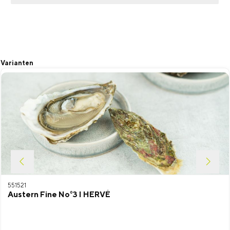
Produktgalerie überspringen
Varianten
551521
Austern Fine No°3 I HERVÉ