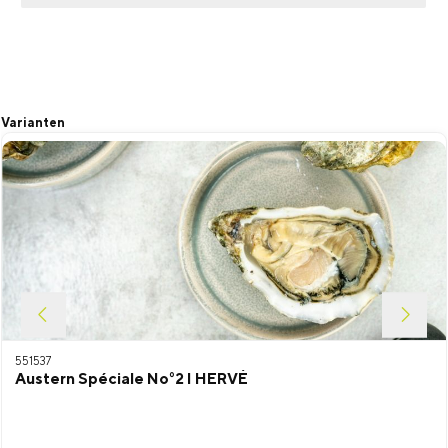
Produktgalerie überspringen
Varianten
551537
Austern Spéciale No°2 I HERVÉ