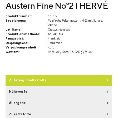
Austern Fine No°2 I HERVÉ
Produktnummer:
551519
Bezeichnung:
Pazifische Felsenaustern, Nr.2, mit Schale,
lebend
Lat. Name:
Crassostrea gigas
Produktionsmethode:
Aquakultur
Fanggebiet:
Frankreich
Ursprungsland:
Frankreich
Verpackungseinheit:
Korb
Gewicht:
48 Stück / Korb, 86-120 g / Stück
Zutaten/Inhaltsstoffe
Nährwerte
Allergene
Zusatzstoffe