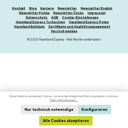
Kontakt
Blog
Karriere
Newsletter
Newsletter English
Newsletter Polska
Newsletter Česko
Impressum
Datenschutz
AGB
Cookie-Einstellungen
Havelland Express Tschechien
Havelland Express Polen
Havelland Baltikum
Zertifikate und Qualitätsmanagement
Verstoß melden
© 2026 Havelland Express - Alle Rechte vorbehalten.
Diese Website verwendet Cookies, um eine bestmögliche Erfahrung bieten zu können.
Mehr Informationen ...
Nur technisch notwendige
Konfigurieren
Alle Cookies akzeptieren