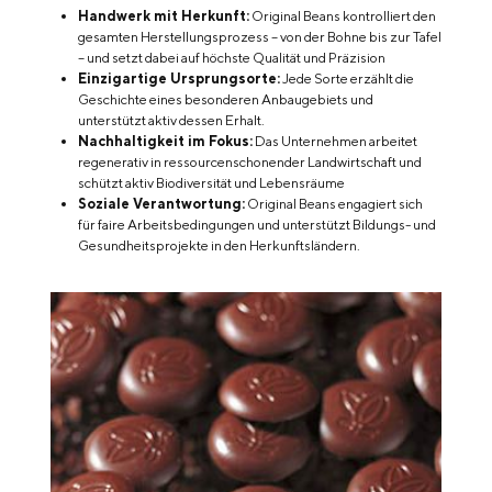
Handwerk mit Herkunft:
Original Beans kontrolliert den
gesamten Herstellungsprozess – von der Bohne bis zur Tafel
– und setzt dabei auf höchste Qualität und Präzision
Einzigartige Ursprungsorte:
Jede Sorte erzählt die
Geschichte eines besonderen Anbaugebiets und
unterstützt aktiv dessen Erhalt.
Nachhaltigkeit im Fokus:
Das Unternehmen arbeitet
regenerativ in ressourcenschonender Landwirtschaft und
schützt aktiv Biodiversität und Lebensräume
Soziale Verantwortung:
Original Beans engagiert sich
für faire Arbeitsbedingungen und unterstützt Bildungs- und
Gesundheitsprojekte in den Herkunftsländern.