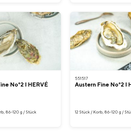
551517
Fine No°2 I HERVÉ
Austern Fine No°2 I
rb, 86-120 g / Stück
12 Stück / Korb, 86-120 g / St