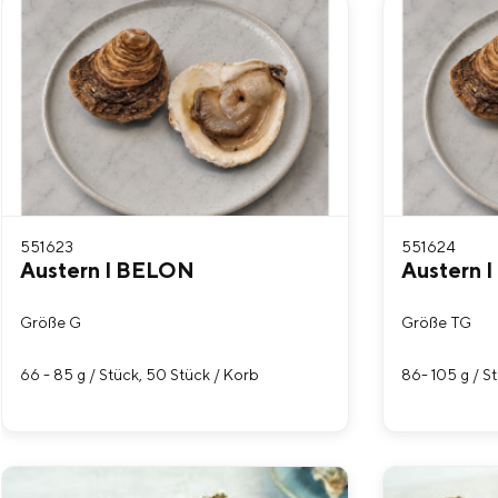
551623
551624
Austern I BELON
Austern 
Größe G
Größe TG
66 - 85 g / Stück, 50 Stück / Korb
86- 105 g / S