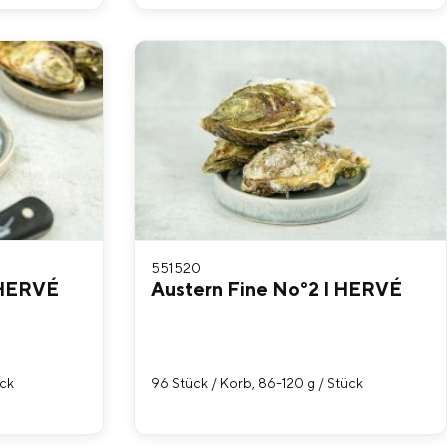
551520
 HERVÉ
Austern Fine No°2 I HERVÉ
ück
96 Stück / Korb, 86-120 g / Stück