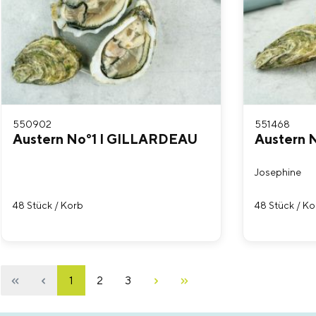
550902
551468
Austern No°1 I GILLARDEAU
Austern 
Josephine
48 Stück / Korb
48 Stück / Ko
1
2
3