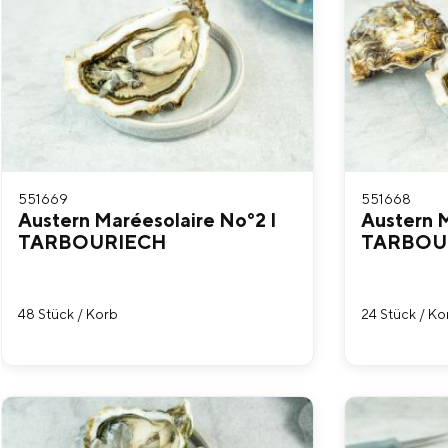
551669
551668
Austern Maréesolaire No°2 I
Austern M
TARBOURIECH
TARBOU
48 Stück / Korb
24 Stück / Ko