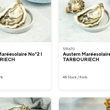
551670
aréesolaire No°2 I
Austern Maréesolaire
RIECH
TARBOURIECH
rb
48 Stück / Korb