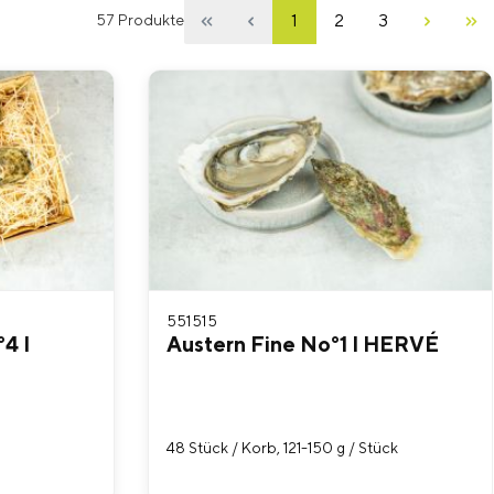
1
2
3
57 Produkte
551515
4 I
Austern Fine No°1 I HERVÉ
48 Stück / Korb, 121-150 g / Stück