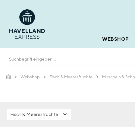
springen
Zur Hauptnavigation springen
WEBSHOP
Webshop
Fisch & Meeresfrüchte
Muscheln & Sch
Fisch & Meeresfrüchte