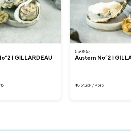
550853
No°2 I GILLARDEAU
Austern No°2 I GIL
rb
48 Stück / Korb