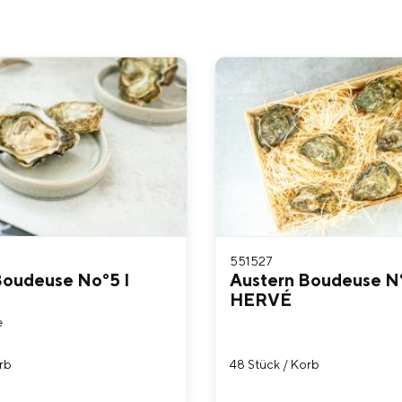
551527
Boudeuse No°5 I
Austern Boudeuse N°
HERVÉ
e
rb
48 Stück / Korb