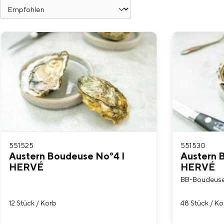
551525
551530
Austern Boudeuse No°4 I
Austern 
HERVÉ
HERVÉ
BB-Boudeus
12 Stück / Korb
48 Stück / Ko