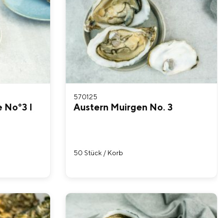
570125
 No°3 I
Austern Muirgen No. 3
50 Stück / Korb