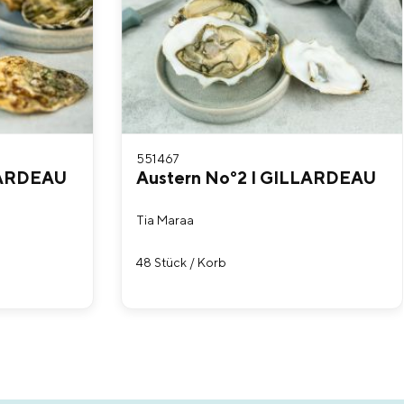
551467
LARDEAU
Austern No°2 I GILLARDEAU
Tia Maraa
48 Stück / Korb