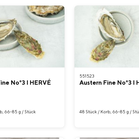
551523
Fine No°3 I HERVÉ
Austern Fine No°3 I
rb, 66-85 g / Stück
48 Stück / Korb, 66-85 g / St