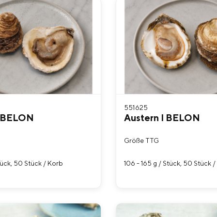
551625
I BELON
Austern I BELON
Größe TTG
tück, 50 Stück / Korb
106 - 165 g / Stück, 50 Stück 