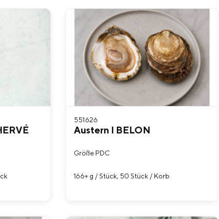
551626
 HERVÉ
Austern I BELON
Größe PDC
ück
166+ g / Stück, 50 Stück / Korb