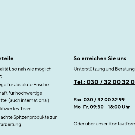
teile
So erreichen Sie uns
lität, so nah wie möglich
Unterstützung und Beratung 
t
Tel.: 030 / 32 00 32 
e für absolute Frische
aft für hochwertige
Fax: 030 / 32 00 32 99
tel (auch international)
Mo-Fr, 09:30 - 18:00 Uhr
ifiziertes Team
chte Spitzenprodukte zur
Oder über unser
Kontaktform
rarbeitung