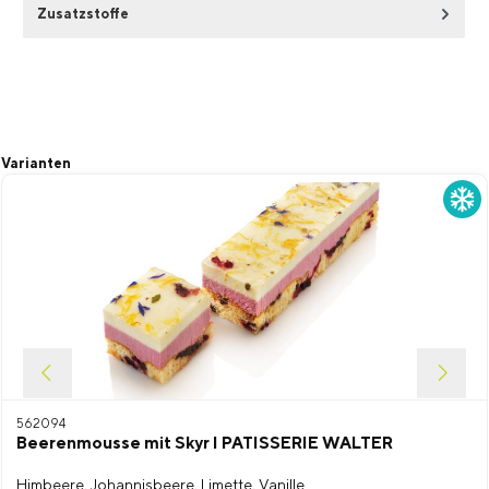
Zusatzstoffe
Produktgalerie überspringen
Varianten
562094
Beerenmousse mit Skyr I PATISSERIE WALTER
Himbeere, Johannisbeere, Limette, Vanille