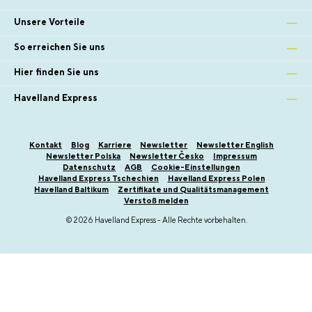
Unsere Vorteile
So erreichen Sie uns
Hier finden Sie uns
Havelland Express
Kontakt
Blog
Karriere
Newsletter
Newsletter English
Newsletter Polska
Newsletter Česko
Impressum
Datenschutz
AGB
Cookie-Einstellungen
Havelland Express Tschechien
Havelland Express Polen
Havelland Baltikum
Zertifikate und Qualitätsmanagement
Verstoß melden
© 2026 Havelland Express - Alle Rechte vorbehalten.