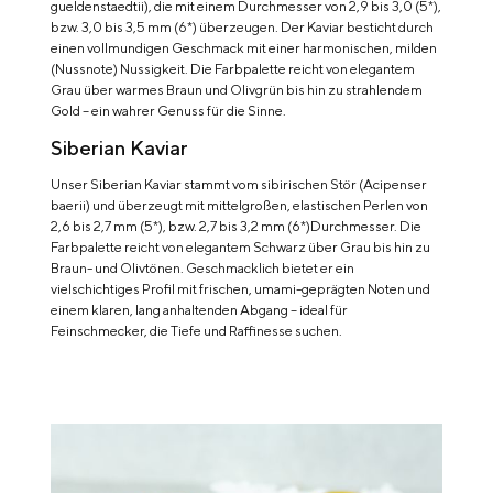
gueldenstaedtii), die mit einem Durchmesser von 2,9 bis 3,0 (5*),
bzw. 3,0 bis 3,5 mm (6*) überzeugen. Der Kaviar besticht durch
einen vollmundigen Geschmack mit einer harmonischen, milden
(Nussnote) Nussigkeit. Die Farbpalette reicht von elegantem
Grau über warmes Braun und Olivgrün bis hin zu strahlendem
Gold – ein wahrer Genuss für die Sinne.
Siberian Kaviar
Unser Siberian Kaviar stammt vom sibirischen Stör (Acipenser
baerii) und überzeugt mit mittelgroßen, elastischen Perlen von
2,6 bis 2,7 mm (5*), bzw. 2,7 bis 3,2 mm (6*)Durchmesser. Die
Farbpalette reicht von elegantem Schwarz über Grau bis hin zu
Braun- und Olivtönen. Geschmacklich bietet er ein
vielschichtiges Profil mit frischen, umami-geprägten Noten und
einem klaren, lang anhaltenden Abgang – ideal für
Feinschmecker, die Tiefe und Raffinesse suchen.