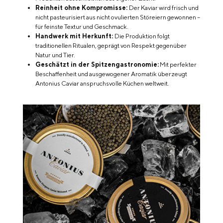
Reinheit ohne Kompromisse:
Der Kaviar wird frisch und
nicht pasteurisiert aus nicht ovulierten Störeiern gewonnen –
für feinste Textur und Geschmack.
Handwerk mit Herkunft:
Die Produktion folgt
traditionellen Ritualen, geprägt von Respekt gegenüber
Natur und Tier.
Geschätzt in der Spitzengastronomie:
Mit perfekter
Beschaffenheit und ausgewogener Aromatik überzeugt
Antonius Caviar anspruchsvolle Küchen weltweit.