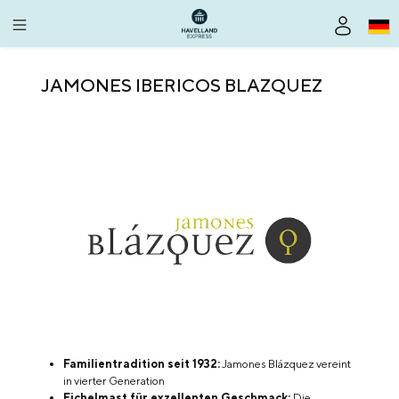
alt springen
JAMONES IBERICOS BLAZQUEZ
Familientradition seit 1932:
Jamones Blázquez vereint
in vierter Generation
Eichelmast für exzellenten Geschmack:
Die