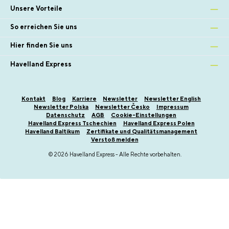
Unsere Vorteile
So erreichen Sie uns
Hier finden Sie uns
Havelland Express
Kontakt
Blog
Karriere
Newsletter
Newsletter English
Newsletter Polska
Newsletter Česko
Impressum
Datenschutz
AGB
Cookie-Einstellungen
Havelland Express Tschechien
Havelland Express Polen
Havelland Baltikum
Zertifikate und Qualitätsmanagement
Verstoß melden
© 2026 Havelland Express - Alle Rechte vorbehalten.