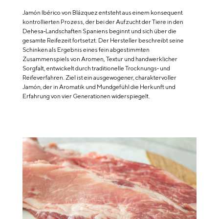
Jamón Ibérico von Blázquez entsteht aus einem konsequent
kontrollierten Prozess, der bei der Aufzucht der Tiere in den
Dehesa‑Landschaften Spaniens beginnt und sich über die
gesamte Reifezeit fortsetzt. Der Hersteller beschreibt seine
Schinken als Ergebnis eines fein abgestimmten
Zusammenspiels von Aromen, Textur und handwerklicher
Sorgfalt, entwickelt durch traditionelle Trocknungs‑ und
Reifeverfahren. Ziel ist ein ausgewogener, charaktervoller
Jamón, der in Aromatik und Mundgefühl die Herkunft und
Erfahrung von vier Generationen widerspiegelt.