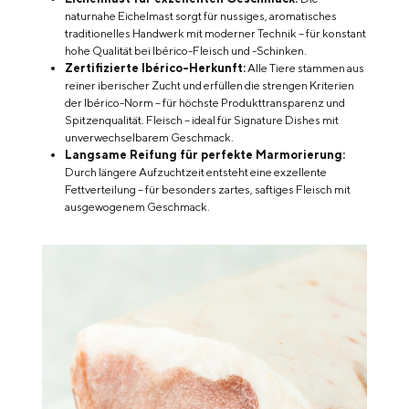
naturnahe Eichelmast sorgt für nussiges, aromatisches
traditionelles Handwerk mit moderner Technik – für konstant
hohe Qualität bei Ibérico-Fleisch und -Schinken.
Zertifizierte Ibérico-Herkunft:
Alle Tiere stammen aus
reiner iberischer Zucht und erfüllen die strengen Kriterien
der Ibérico-Norm – für höchste Produkttransparenz und
Spitzenqualität. Fleisch – ideal für Signature Dishes mit
unverwechselbarem Geschmack.
Langsame Reifung für perfekte Marmorierung:
Durch längere Aufzuchtzeit entsteht eine exzellente
Fettverteilung – für besonders zartes, saftiges Fleisch mit
ausgewogenem Geschmack.