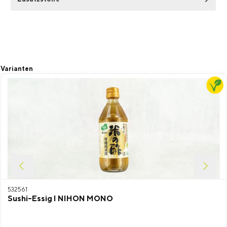
Produktgalerie überspringen
Varianten
532561
Sushi-Essig I NIHON MONO