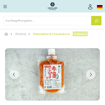
alt springen
⬅ Zurück
Webshop
Manufaktur & Convenience